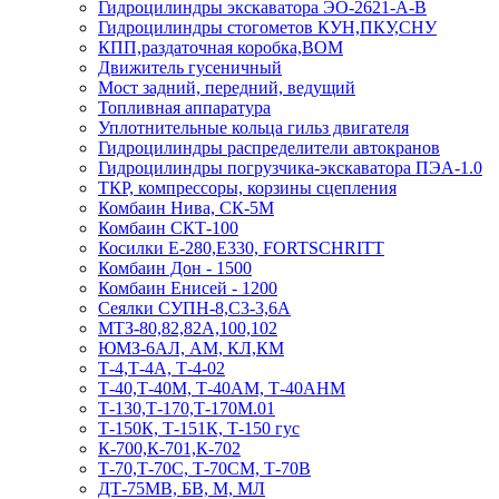
Гидроцилиндры экскаватора ЭО-2621-А-В
Гидроцилиндры стогометов КУН,ПКУ,СНУ
КПП,раздаточная коробка,ВОМ
Движитель гусеничный
Мост задний, передний, ведущий
Топливная аппаратура
Уплотнительные кольца гильз двигателя
Гидроцилиндры распределители автокранов
Гидроцилиндры погрузчика-экскаватора ПЭА-1.0
ТКР, компрессоры, корзины сцепления
Комбаин Нива, СК-5М
Комбаин СКТ-100
Косилки Е-280,Е330, FORTSCHRITT
Комбаин Дон - 1500
Комбаин Енисей - 1200
Сеялки СУПН-8,С3-3,6А
МТЗ-80,82,82А,100,102
ЮМЗ-6АЛ, АМ, КЛ,КМ
Т-4,Т-4А, Т-4-02
Т-40,Т-40М, Т-40АМ, Т-40АНМ
Т-130,Т-170,Т-170М.01
Т-150К, Т-151К, Т-150 гус
К-700,К-701,К-702
Т-70,Т-70С, Т-70СМ, Т-70В
ДТ-75МВ, БВ, М, МЛ