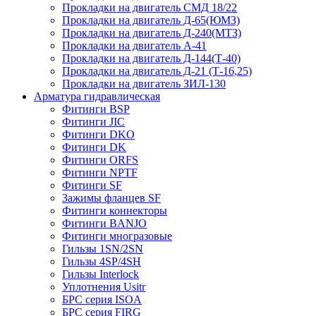
Прокладки на двигатель СМД 18/22
Прокладки на двигатель Д-65(ЮМЗ)
Прокладки на двигатель Д-240(МТЗ)
Прокладки на двигатель А-41
Прокладки на двигатель Д-144(Т-40)
Прокладки на двигатель Д-21 (Т-16,25)
Прокладки на двигатель ЗИЛ-130
Арматура гидравлическая
Фитинги BSP
Фитинги JIC
Фитинги DKO
Фитинги DK
Фитинги ORFS
Фитинги NPTF
Фитинги SF
Зажимы фланцев SF
Фитинги коннекторы
Фитинги BANJO
Фитинги многразовые
Гильзы 1SN/2SN
Гильзы 4SP/4SH
Гильзы Interlock
Уплотнения Usitr
БРС серия ISOA
БРС серия FIRG