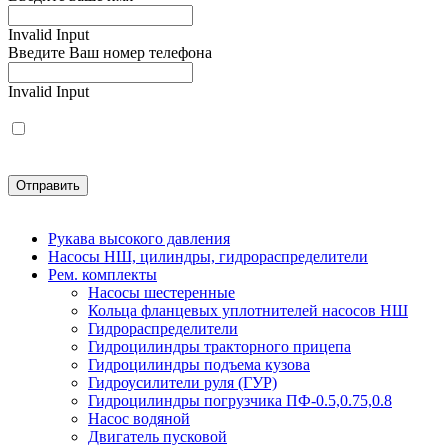
Invalid Input
Введите Ваш номер телефона
Invalid Input
(*)
Нажимая на кнопку “Отправить”, вы подтверждаете свое со
Invalid Input
Рукава высокого давления
Насосы НШ, цилиндры, гидрораспределители
Рем. комплекты
Насосы шестеренные
Кольца фланцевых уплотнителей насосов НШ
Гидрораспределители
Гидроцилиндры тракторного прицепа
Гидроцилиндры подъема кузова
Гидроусилители руля (ГУР)
Гидроцилиндры погрузчика ПФ-0.5,0.75,0.8
Насос водяной
Двигатель пусковой