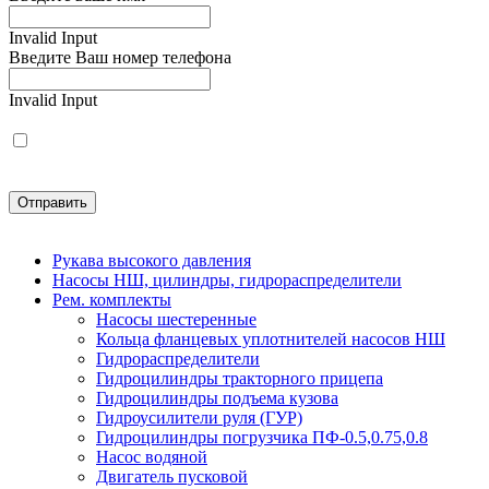
Invalid Input
Введите Ваш номер телефона
Invalid Input
(*)
Нажимая на кнопку “Отправить”, вы подтверждаете свое со
Invalid Input
Рукава высокого давления
Насосы НШ, цилиндры, гидрораспределители
Рем. комплекты
Насосы шестеренные
Кольца фланцевых уплотнителей насосов НШ
Гидрораспределители
Гидроцилиндры тракторного прицепа
Гидроцилиндры подъема кузова
Гидроусилители руля (ГУР)
Гидроцилиндры погрузчика ПФ-0.5,0.75,0.8
Насос водяной
Двигатель пусковой