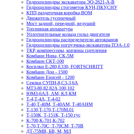
Гидроцилиндры экскаватора ЭО-2621-А-В
Гидроцилиндры стогометов КУН,ПКУ,СНУ
КПП,раздаточная коробка,ВОМ
Движитель гусеничный
Мост задний, передний, ведущий
Топливная аппаратура
Уплотнительные кольца гильз двигателя
Гидроцилиндры распределители автокранов
Гидроцилиндры погрузчика-экскаватора ПЭА-1.0
ТКР, компрессоры, корзины сцепления
Комбаин Нива, СК-5М
Комбаин СКТ-100
Косилки Е-280,Е330, FORTSCHRITT
Комбаин Дон - 1500
Комбаин Енисей - 1200
Сеялки СУПН-8,С3-3,6А
МТЗ-80,82,82А,100,102
ЮМЗ-6АЛ, АМ, КЛ,КМ
Т-4,Т-4А, Т-4-02
Т-40,Т-40М, Т-40АМ, Т-40АНМ
Т-130,Т-170,Т-170М.01
Т-150К, Т-151К, Т-150 гус
К-700,К-701,К-702
Т-70,Т-70С, Т-70СМ, Т-70В
ДТ-75МВ, БВ, М, МЛ