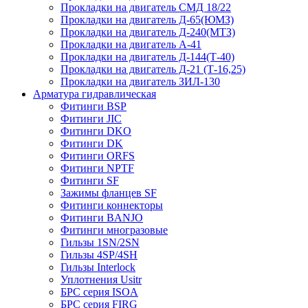
Прокладки на двигатель СМД 18/22
Прокладки на двигатель Д-65(ЮМЗ)
Прокладки на двигатель Д-240(МТЗ)
Прокладки на двигатель А-41
Прокладки на двигатель Д-144(Т-40)
Прокладки на двигатель Д-21 (Т-16,25)
Прокладки на двигатель ЗИЛ-130
Арматура гидравлическая
Фитинги BSP
Фитинги JIC
Фитинги DKO
Фитинги DK
Фитинги ORFS
Фитинги NPTF
Фитинги SF
Зажимы фланцев SF
Фитинги коннекторы
Фитинги BANJO
Фитинги многразовые
Гильзы 1SN/2SN
Гильзы 4SP/4SH
Гильзы Interlock
Уплотнения Usitr
БРС серия ISOA
БРС серия FIRG